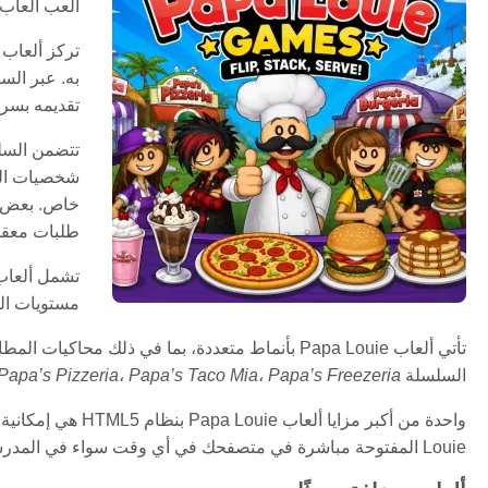
العب ألعاب Papa Louie أونلاين! اطبخ الوجبات، قدم الطعام للعملاء، وأدر مطعمك الخاص في هذه الألعاب الممتعة والإدمانية على 
به. عبر الس
تقديمه بسر
طلبات معقدة
مستويات الم
تأتي ألعاب Papa Louie بأنماط متعددة، بما في ذ
السلسلة
Papa’s Freezeria
،
Papa’s Taco Mia
،
Papa’s Pizzeria
Louie المفتوحة مباشرة في متصفحك في أي وقت سواء في المدرسة أو المنزل أو العمل. تستمر تحديات المطاعم الجديدة، محطات الطهي، ومهام المغامرات في إبقاء السلسلة ممتعة وجذابة.