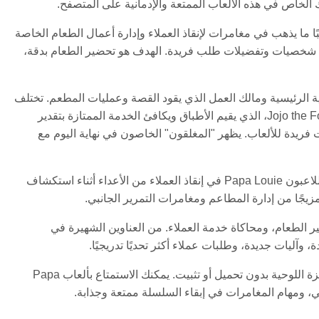
مطاعم شهيرة الذي غالبًا ما يذهب في مغامرات لإنقاذ العملاء وإدارة أعمال الطعام الخاصة
لك شخصيات وتفضيلات طلب فريدة. الهدف هو تحضير الطعام بدقة،
 لا تُنسى تظهر في عدة ألعاب. Papa Louie هو الشخصية الرئيسية ومالك العمل الذي يقود القصة وعمليات المطعم. تختلف
شخصيات العملاء في الشخصية والصعوبة، بما في ذلك نقاد الطعام مثل Jojo the Food Critic، الذي يقيم الأطباق ويكافئ الخدمة الممتازة بتقدير
ات موضوعية وتفاعلات فريدة للألعاب. يظهر "المغلقون" الخاصون في نهاية اليوم مع
تشمل ألعاب Papa Louie أونلاين أيضًا إصدارات بأسلوب المغامرات حيث يساعد اللاعبون Papa Louie في إنقاذ العملاء من الأعداء أثناء استكشاف
يجًا من إدارة المطاعم ومغامرات التمرير الجانبي.
ت تحضير الطعام، ومحاكاة خدمة العملاء. من العناوين الشهيرة في
، وآليات جديدة، وطلبات عملاء أكثر تحديًا تدريجيًا.
واحدة من أكبر مزايا ألعاب Papa Louie بنظام HTML5 هي إمكانية اللعب الفوري على أجهزة الكمبيوتر المكتبية والهواتف المحمولة والأجهزة اللوحية بدون تحميل أو تثبيت. يمكنك الاستمتاع بألعاب Papa