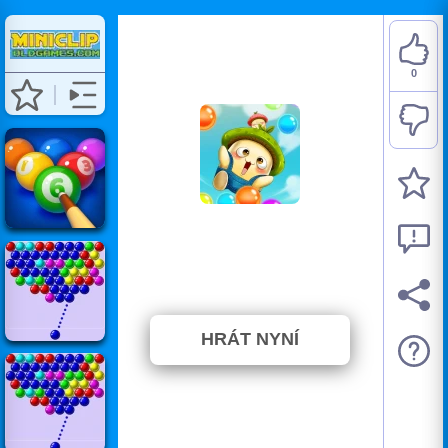
0
Bubble Pop Adventures
⭐ Zatím nebylo hlasováno. (0
Hlasy)
HRÁT NYNÍ