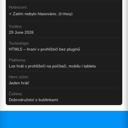
Hodnocení:
⭐ Zatím nebylo hlasováno.
(0 Hlasy)
Vydáno:
29 June 2026
Technologie:
HTML5 – hraní v prohlížeči bez pluginů
Platforma:
Lze hrát v prohlížeči na počítači, mobilu i tabletu
Herní režim:
Jeden hráč
Čeština:
Dobrodružství s bublinkami