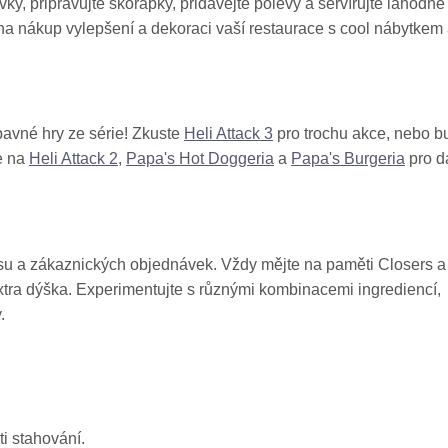
vky, připravujte skořápky, přidávejte polevy a servírujte lahodné
a nákup vylepšení a dekoraci vaší restaurace s cool nábytkem
bavné hry ze série! Zkuste
Heli Attack 3
pro trochu akce, nebo b
e na
Heli Attack 2
,
Papa's Hot Doggeria
a
Papa's Burgeria
pro d
asu a zákaznických objednávek. Vždy mějte na paměti Closers a
 extra dýška. Experimentujte s různými kombinacemi ingrediencí,
.
i stahování.