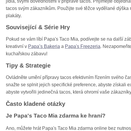
jídla, svými dovednostmi v přípravě tacos. Přijímejte objedná
tacos svým zákazníkům. Použijte své těžce vydělané dýška n
plakáty.
Související & Série Hry
Pokud se vám líbí Papa's Taco Mia, podívejte se na další zá
kreativní v
Papa’s Bakeria
a
Papa's Freezeria
. Nezapomeňt
kuchařskou zábavu!
Tipy & Strategie
Ovládněte umění přípravy tacos efektivním řízením svého č
snažte se splnit jejich specifické preference, abyste získali
abyste vytvořili jedinečná tacos, která ohromí vaše zákazníky
Často kladené otázky
Je Papa's Taco Mia zdarma ke hraní?
Ano, můžete hrát Papa's Taco Mia zdarma online bez nutnost