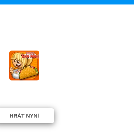
Papa's Taco Mia
m nebylo hlasováno. (0 Hlasy)
HRÁT NYNÍ