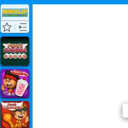
⭐ Zatí