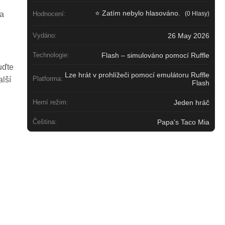
⭐ Zatím nebylo hlasováno.
(0 Hlasy)
 a
Hodnocení:
26 May 2026
Vydáno:
Flash – simulováno pomocí Ruffle
Technologie:
uďte
Lze hrát v prohlížeči pomocí emulátoru Ruffle
Platforma:
alší
Flash
Jeden hráč
Herní režim:
Papa's Taco Mia
Čeština: