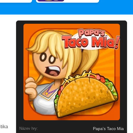
tika
Papa's Taco Mia
Název hry: