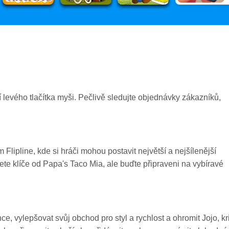
 levého tlačítka myši. Pečlivě sledujte objednávky zákazníků,
lipline, kde si hráči mohou postavit největší a nejšílenější
nete klíče od Papa's Taco Mia, ale buďte připraveni na vybíravé
e, vylepšovat svůj obchod pro styl a rychlost a ohromit Jojo, kri