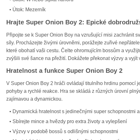
Útok: Mezerník
Hrajte Super Onion Boy 2: Epické dobrodružs
Připojte se k Super Onion Boy na vzrušující misi zachránit 
síly. Procházejte živými úrovněmi, porážejte zuřivé nepřáte
které obohatí vaši cestu. Čelte ohromujícím bossům a využij
zvýšili své šance na přežití. Dokážete překonat výzvy a vyjít
Hratelnost a funkce Super Onion Boy 2
V Super Onion Boy 2 hráči ovládají titulního hrdinu pomocí j
pohyby a rychlé reakce. Hra se skládá z různých úrovní plnýc
zajímavou a dynamickou.
Dynamická hratelnost s jedinečnými super schopnostmi a
Sbírejte mince a hvězdy pro extra životy a vylepšení
Výzvy v podobě bossů s odlišnými schopnostmi