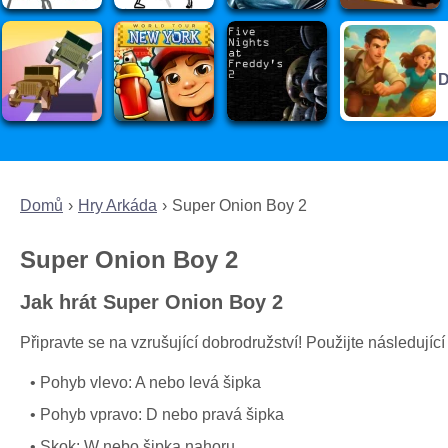
D
Domů
Hry Arkáda
Super Onion Boy 2
Super Onion Boy 2
Jak hrát Super Onion Boy 2
Připravte se na vzrušující dobrodružství! Použijte následujíc
Pohyb vlevo: A nebo levá šipka
Pohyb vpravo: D nebo pravá šipka
Skok: W nebo šipka nahoru