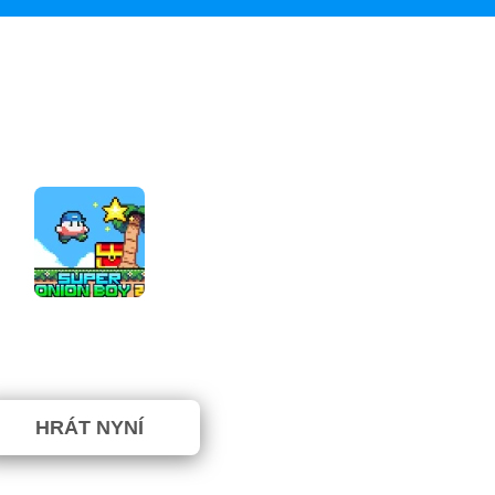
Super Onion Boy 2
⭐ 100% (1 Hlasy)
HRÁT NYNÍ