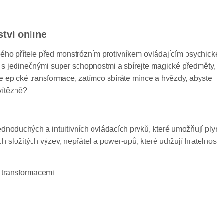
tví online
svého přítele před monstrózním protivníkem ovládajícím psychick
le s jedinečnými super schopnostmi a sbírejte magické předměty,
te epické transformace, zatímco sbíráte mince a hvězdy, abyste
 vítězně?
ednoduchých a intuitivních ovládacích prvků, které umožňují ply
h složitých výzev, nepřátel a power-upů, které udržují hratelnos
 transformacemi