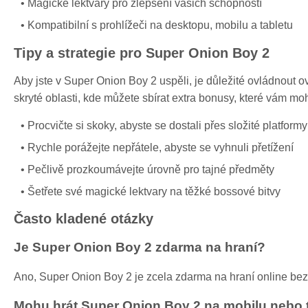
Magické lektvary pro zlepšení vašich schopností
Kompatibilní s prohlížeči na desktopu, mobilu a tabletu
Tipy a strategie pro Super Onion Boy 2
Aby jste v Super Onion Boy 2 uspěli, je důležité ovládnout o
skryté oblasti, kde můžete sbírat extra bonusy, které vám m
Procvičte si skoky, abyste se dostali přes složité platformy
Rychle porážejte nepřátele, abyste se vyhnuli přetížení
Pečlivě prozkoumávejte úrovně pro tajné předměty
Šetřete své magické lektvary na těžké bossové bitvy
Často kladené otázky
Je Super Onion Boy 2 zdarma na hraní?
Ano, Super Onion Boy 2 je zcela zdarma na hraní online bez 
Mohu hrát Super Onion Boy 2 na mobilu nebo 