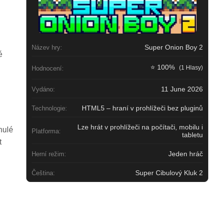
Super Onion Boy 2
Název hry:
é
⭐ 100%
(1 Hlasy)
Hodnocení:
11 June 2026
Vydáno:
HTML5 – hraní v prohlížeči bez pluginů
Technologie:
Lze hrát v prohlížeči na počítači, mobilu i
nulé
Platforma:
tabletu
t
Jeden hráč
Herní režim:
Super Cibulový Kluk 2
Čeština: