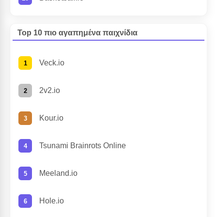
Top 10 πιο αγαπημένα παιχνίδια
Veck.io
2v2.io
Kour.io
Tsunami Brainrots Online
Meeland.io
Hole.io