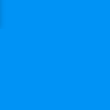
ΕΤΑΙΡΕΊΑ
Σχετικά με εμάς
Επικοινωνία
Βοήθεια & Συχνές ερωτήσεις