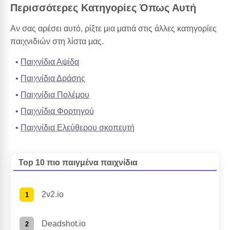
Περισσότερες Κατηγορίες Όπως Αυτή
Αν σας αρέσει αυτό, ρίξτε μια ματιά στις άλλες κατηγορίες
παιχνιδιών στη λίστα μας.
Παιχνίδια Αψίδα
Παιχνίδια Δράσης
Παιχνίδια Πολέμου
Παιχνίδια Φορτηγού
Παιχνίδια Ελεύθερου σκοπευτή
Top 10 πιο παιγμένα παιχνίδια
2v2.io
Deadshot.io