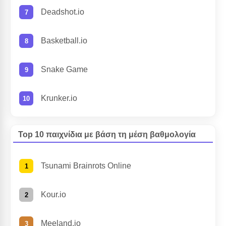
Deadshot.io
Basketball.io
Snake Game
Krunker.io
Top 10 παιχνίδια με βάση τη μέση βαθμολογία
Tsunami Brainrots Online
Kour.io
Meeland.io