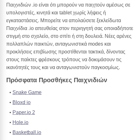
Παιχνιδιών .io είναι ότι μπορούν να παιχτούν αμέσως σε
υπολογιστές, κινητά και tablet χωρίς λήψεις ή
εγκαταστάσεις. Μπορείτε να απολαύσετε ξεκλείδωτα
Παιχνίδια .io απευθείας στον περιηγητή σας οποιαδήποτε
στιγμή στο σχολείο, στο σπίτι ή στη δουλειά. Νέες αρένες
πολλαπλών παικτών, ανταγωνιστικά modes και
προκλήσεις επιβίωσης προστίθενται τακτικά, δίνοντας
στους παίκτες φρέσκους τρόπους να δοκιμάσουν τις
ικανότητές τους και να ανταγωνιστούν παγκοσμίως.
Πρόσφατα Προσθήκες Παιχνιδιών
Snake Game
Bloxd io
Paper.io 2
Hole.io
Basketball.io