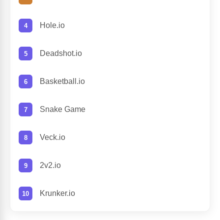
Hole.io
Deadshot.io
Basketball.io
Snake Game
Veck.io
2v2.io
Krunker.io