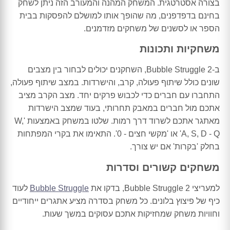
בצורה אסטרטגית. המשחק המהנה והמעורב הזה ניתן לשחק
בחינם בדפדפנים, מה שהופך אותו למושלם להפסקות בבית
הספר או לסשנים של משחקים מזדמנים.
משחקיות ותכונות
ב-Bubble Struggle 2, השחקנים יכולים לבחור בין מצבים
שונים כולל שיתוף פעולה, קרב, והישרדות. במצב שיתוף פעולה,
התחברו עם חברים כדי לכבוש פרקים יחד. מצב הקרב מציב
אתכם מול חברים במאבק תחרותי, בעוד שמצב הישרדות
מאתגר אתכם לשרוד דרך רמות. שלטו במשחק באמצעות 'W,
A, S, D - Q' או 'מקשי חצים - 0'. התאימו את בקרי המפתחות
בחלק 'בקרות' אם יש צורך.
משחקים קשורים וסדרות
למעריצי Bubble Struggle 2, בדקו את
Bubble Struggle
לעוד
כיף של פיצוץ בלונים. כל משחק בסדרה מציע אתגרים ייחודיים
וחוויות משחק שמחזיקות אתכם עסוקים במשך שעות.