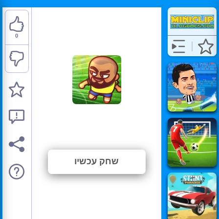
0
Foot Chinko
⭐ טרם דורג. (0 הצבעות)
שחק עכשיו