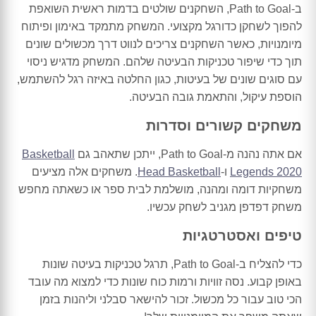
ב-Path to Goal, השחקנים שולטים בדמות ראשית השואפת
להפוך לשחקן כדורגל מקצועי. המשחק מתמקד באימון ופיתוח
מיומנויות, כאשר השחקנים צריכים לנווט דרך מכשולים שונים
תוך כדי שיפור טכניקות הבעיטה שלהם. המשחק מדגיש ניסוי
עם סוגים שונים של בעיטות, כגון החלטה באיזה רגל להשתמש,
הוספת עיקול, והתאמת גובה הבעיטה.
משחקים קשורים וסדרות
אם אתה נהנה מ-Path to Goal, ייתכן שתאהב גם
Basketball
Legends 2020
ו-
Head Basketball
. משחקים אלה מציעים
משחקיות דומה ומהנה, מושלמת לבית ספר או כשאתה מחפש
משחק דפדפן מגניב לשחק עכשיו.
טיפים ואסטרטגיות
כדי להצליח ב-Path to Goal, תרגל טכניקות בעיטה שונות
באופן קבוע. נסה זוויות ורמות כוח שונות כדי למצוא מה עובד
הכי טוב עבור כל מכשול. זכור להישאר סבלני וליהנות בזמן