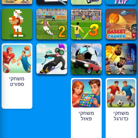
משחקי
ספורט
משחקי
משחקי
כדורגל
פאזל