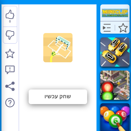
0
Path to Goal
⭐ טרם דורג. (0 הצבעות)
שחק עכשיו