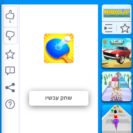
0
Ping Pong Go
⭐ טרם דורג. (0 הצבעות)
שחק עכשיו