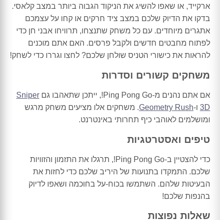
ארקייד, או שאפו להשיג את הניקוד הגבוה ביותר במצב קלאסי.
בדקו את הדיוק שלכם במצב ציד חרקים או קחו על עצמכם
אתגרים מיוחדים. עם כל משחק שתנצחו, תרוויחו אבני חן כדי
לפתוח מחבטים חדשים ולקבל פרסים. האם אתם מוכנים
להראות את כישורי הטניס שולחן שלכם? לחצו וגררו כדי לשחק!
משחקים קשורים וסדרות
אם אתם נהנים מ-Ping Pong Go!, ייתכן שתאהבו גם
Sniper
3D
ו-
Geometry Rush
. משחקים אלו מציעים משחק מרגש
ומושלמים לאוהבי כיף תחרותי באינטרנט.
טיפים ואסטרטגיות
כדי להצטיין ב-Ping Pong Go!, תרגלו את התזמון והזוויות
שלכם. התמקדו בתנועות של היריב שלכם כדי לחזות את
הבעיטות שלהם. השתמשו בכוח-על בחוכמה ושאפו לדיוק
בהנפות שלכם!
שאלות נפוצות