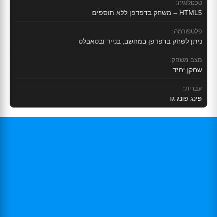
טכנולוגיה:
HTML5 – משחק בדפדפן ללא תוספים
פלטפורמה:
ניתן לשחק בדפדפן במחשב, בנייד ובטאבלט
מצב משחק:
שחקן יחיד
עברית:
פינג פונג גו