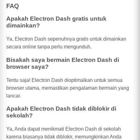
FAQ
Apakah Electron Dash gratis untuk
dimainkan?
Ya, Electron Dash sepenuhnya gratis untuk dimainkan
secara online tanpa perlu mengunduh.
Bisakah saya bermain Electron Dash di
browser saya?
Tentu saja! Electron Dash dioptimalkan untuk semua
browser utama, memastikan pengalaman bermain yang
lancar.
Apakah Electron Dash tidak diblokir di
sekolah?
Ya, Anda dapat menikmati Electron Dash di sekolah
karena biasanya tidak diblokir, memungkinkan Anda