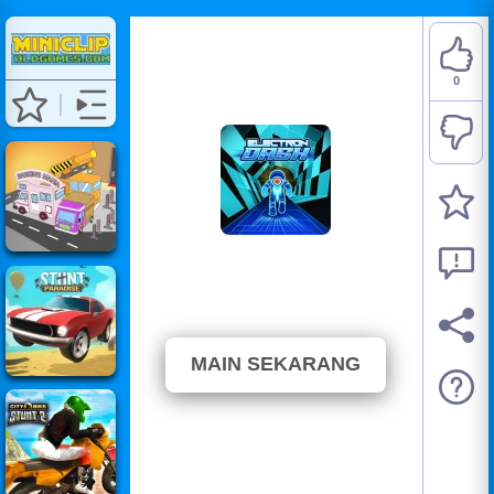
0
Electron Dash
⭐ Belum ada suara. (0 Suara)
MAIN SEKARANG