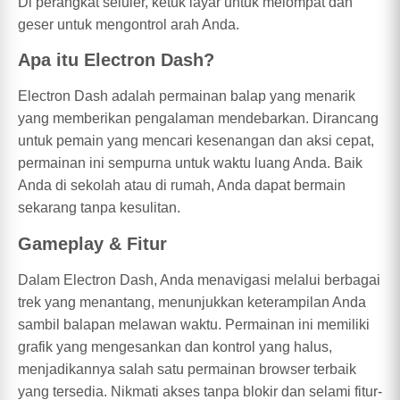
Di perangkat seluler, ketuk layar untuk melompat dan
geser untuk mengontrol arah Anda.
Apa itu Electron Dash?
Electron Dash adalah permainan balap yang menarik
yang memberikan pengalaman mendebarkan. Dirancang
untuk pemain yang mencari kesenangan dan aksi cepat,
permainan ini sempurna untuk waktu luang Anda. Baik
Anda di sekolah atau di rumah, Anda dapat bermain
sekarang tanpa kesulitan.
Gameplay & Fitur
Dalam Electron Dash, Anda menavigasi melalui berbagai
trek yang menantang, menunjukkan keterampilan Anda
sambil balapan melawan waktu. Permainan ini memiliki
grafik yang mengesankan dan kontrol yang halus,
menjadikannya salah satu permainan browser terbaik
yang tersedia. Nikmati akses tanpa blokir dan selami fitur-