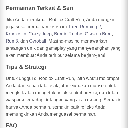
Permainan Terkait & Seri
Jika Anda menikmati Roblox Craft Run, Anda mungkin
juga suka permainan keren ini:
Free Running 2
,
Krunker.io
,
Crazy Jeep
,
Burnin Rubber Crash n Burn
,
Run 3
, dan
Gyroball
. Masing-masing menawarkan
tantangan unik dan gameplay yang menyenangkan yang
akan membuat Anda terhibur selama berjam-jam!
Tips & Strategi
Untuk unggul di Roblox Craft Run, latih waktu melompat
Anda dan kenali tata letak jalur. Gunakan mouse untuk
mengklik atau mengetuk untuk kontrol presisi, dan tetap
waspada terhadap rintangan yang akan datang. Semakin
banyak Anda bermain, semakin baik refleks Anda,
memungkinkan Anda menguasai permainan.
FAQ