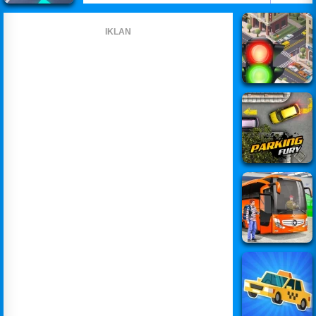
IKLAN