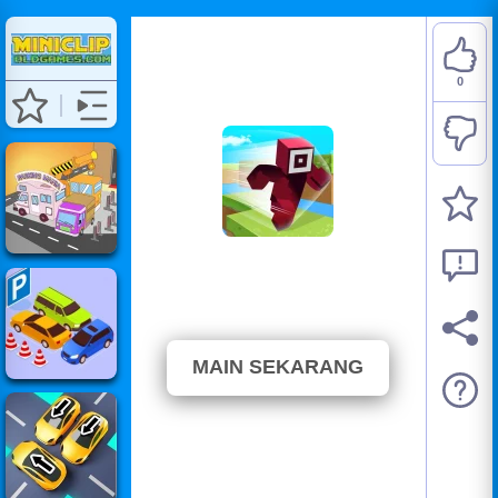
0
Roblox Craft Run
⭐ Belum ada suara. (0 Suara)
MAIN SEKARANG