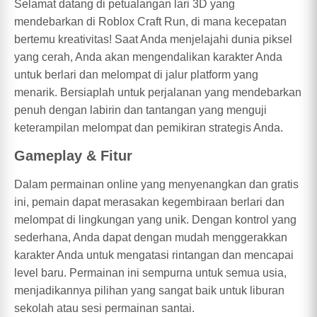
Selamat datang di petualangan lari 3D yang
mendebarkan di Roblox Craft Run, di mana kecepatan
bertemu kreativitas! Saat Anda menjelajahi dunia piksel
yang cerah, Anda akan mengendalikan karakter Anda
untuk berlari dan melompat di jalur platform yang
menarik. Bersiaplah untuk perjalanan yang mendebarkan
penuh dengan labirin dan tantangan yang menguji
keterampilan melompat dan pemikiran strategis Anda.
Gameplay & Fitur
Dalam permainan online yang menyenangkan dan gratis
ini, pemain dapat merasakan kegembiraan berlari dan
melompat di lingkungan yang unik. Dengan kontrol yang
sederhana, Anda dapat dengan mudah menggerakkan
karakter Anda untuk mengatasi rintangan dan mencapai
level baru. Permainan ini sempurna untuk semua usia,
menjadikannya pilihan yang sangat baik untuk liburan
sekolah atau sesi permainan santai.