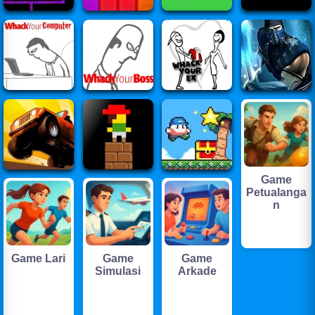
Game
Petualanga
n
Game Lari
Game
Game
Simulasi
Arkade