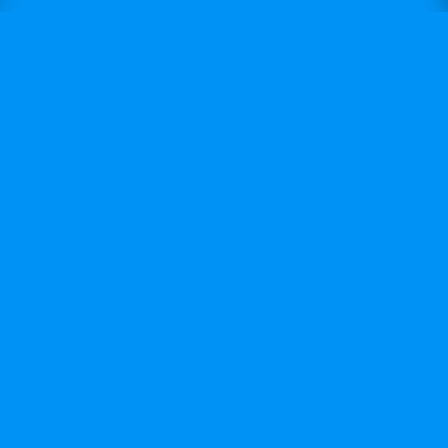
PERUSAHAAN
Tentang kami
Kontak
Bantuan & FAQ
Kebijakan usia
LEGAL