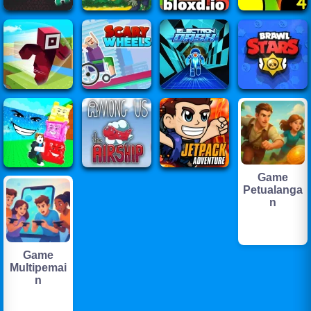
Game
Petualanga
n
Game
Multipemai
n