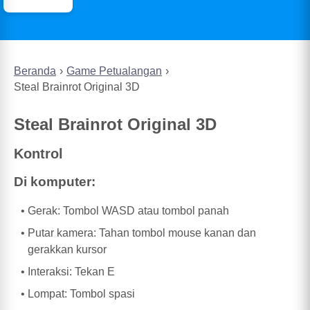
Beranda
Game Petualangan
Steal Brainrot Original 3D
Steal Brainrot Original 3D
Kontrol
Di komputer:
Gerak: Tombol WASD atau tombol panah
Putar kamera: Tahan tombol mouse kanan dan
gerakkan kursor
Interaksi: Tekan E
Lompat: Tombol spasi