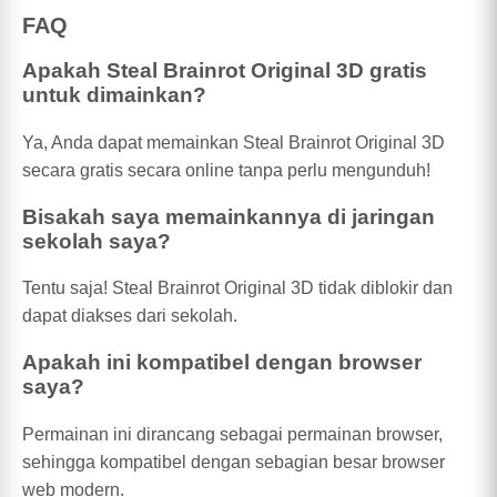
FAQ
Apakah Steal Brainrot Original 3D gratis
untuk dimainkan?
Ya, Anda dapat memainkan Steal Brainrot Original 3D
secara gratis secara online tanpa perlu mengunduh!
Bisakah saya memainkannya di jaringan
sekolah saya?
Tentu saja! Steal Brainrot Original 3D tidak diblokir dan
dapat diakses dari sekolah.
Apakah ini kompatibel dengan browser
saya?
Permainan ini dirancang sebagai permainan browser,
sehingga kompatibel dengan sebagian besar browser
web modern.