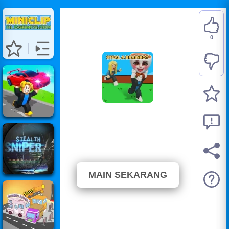
0
Steal Brainrot Original
3D
⭐ Belum ada suara. (0 Suara)
MAIN SEKARANG