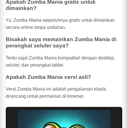
Apakah Zumba Mania gratis untuk
dimainkan?
Ya, Zumba Mania sepenuhnya gratis untuk dimainkan
secara online tanpa unduhan.
Bisakah saya memainkan Zumba Mania di
perangkat seluler saya?
Tentu saja! Zumba Mania kompatibel dengan desktop,
seluler, dan perangkat tablet.
Apakah Zumba Mania versi asli?
Versi Zumba Mania ini adalah pengalaman klasik,
dirancang untuk permainan di browser.