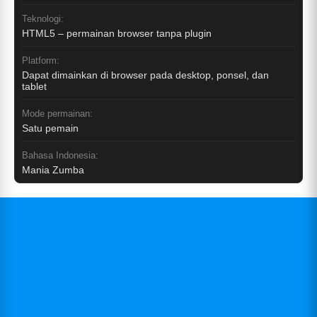
Teknologi:
HTML5 – permainan browser tanpa plugin
Platform:
Dapat dimainkan di browser pada desktop, ponsel, dan
tablet
Mode permainan:
Satu pemain
Bahasa Indonesia:
Mania Zumba