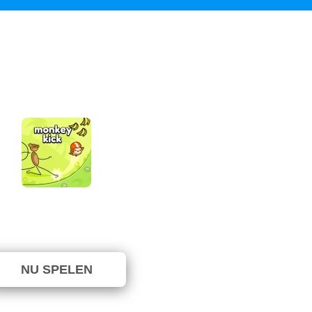
Monkey Kick
g niet gestemd. (0 Stemmen)
NU SPELEN