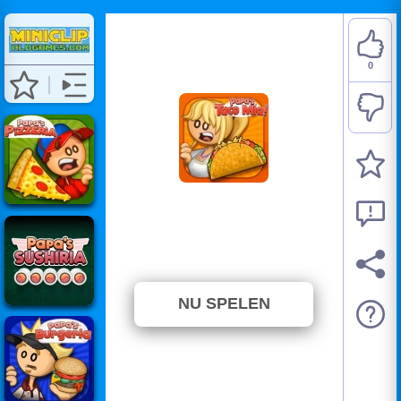
0
Papa's Taco Mia
⭐ Nog niet gestemd. (0
Stemmen)
NU SPELEN