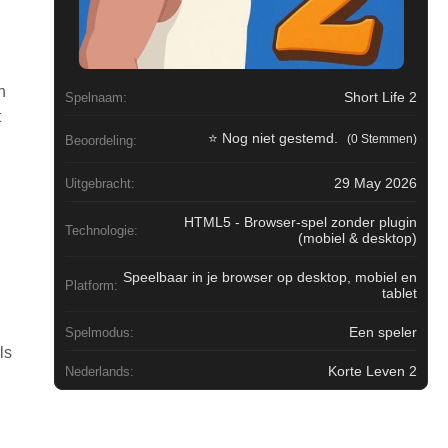
n
Short Life 2
Spelnaam:
t
⭐ Nog niet gestemd.
(0 Stemmen)
Beoordeling:
29 May 2026
Uitgebracht:
HTML5 - Browser-spel zonder plugin
Technologie:
(mobiel & desktop)
Speelbaar in je browser op desktop, mobiel en
Platform:
tablet
Een speler
Spelmodus:
ls
Korte Leven 2
Nederlands: