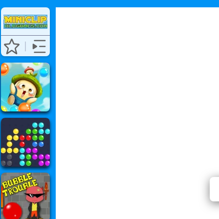
⭐ Har ikk