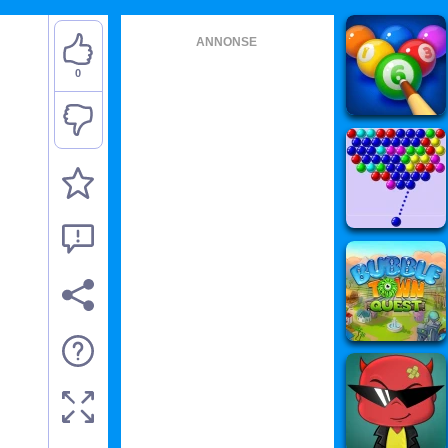
ANNONSE
0