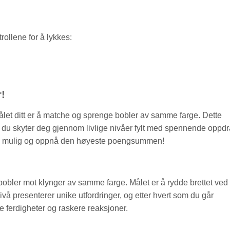
rollene for å lykkes:
r!
let ditt er å matche og sprenge bobler av samme farge. Dette
ns du skyter deg gjennom livlige nivåer fylt med spennende oppdr
om mulig og oppnå den høyeste poengsummen!
 bobler mot klynger av samme farge. Målet er å rydde brettet ved
ivå presenterer unike utfordringer, og etter hvert som du går
 ferdigheter og raskere reaksjoner.