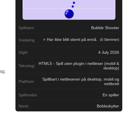
Bubble Shooter
Spillnavn:
⭐ Har ikke blitt stemt på ennå.
(0 Stemmer)
Vurdering:
4 July 2026
Utgitt:
HTML5 - Spill uten plugin i nettleser (mobil &
Teknologi:
desktop)
ag.
Spillbart i nettleseren på desktop, mobil og
Plattform:
nettbrett
En spiller
Spillmodus:
Bobleskytter
Norsk: