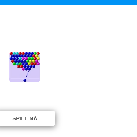
Bubble Shooter
e blitt stemt på ennå. (0 Stemmer)
SPILL NÅ