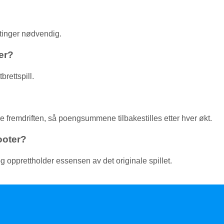
stinger nødvendig.
er?
brettspill.
e fremdriften, så poengsummene tilbakestilles etter hver økt.
ooter?
g opprettholder essensen av det originale spillet.