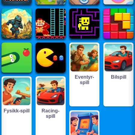
Eventyr-
Bilspill
spill
Fysikk-spill
Racing-
spill