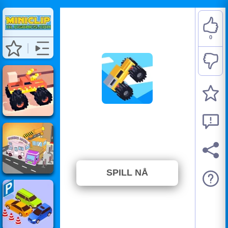
0
Drive Mad
⭐ Har ikke blitt stemt på ennå. (0
Stemmer)
SPILL NÅ