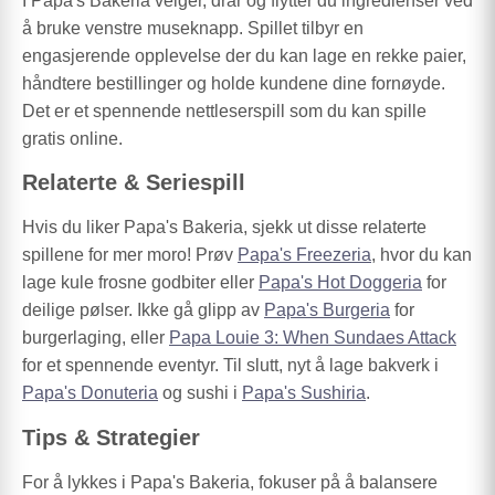
I Papa's Bakeria velger, drar og flytter du ingredienser ved
å bruke venstre museknapp. Spillet tilbyr en
engasjerende opplevelse der du kan lage en rekke paier,
håndtere bestillinger og holde kundene dine fornøyde.
Det er et spennende nettleserspill som du kan spille
gratis online.
Relaterte & Seriespill
Hvis du liker Papa's Bakeria, sjekk ut disse relaterte
spillene for mer moro! Prøv
Papa's Freezeria
, hvor du kan
lage kule frosne godbiter eller
Papa's Hot Doggeria
for
deilige pølser. Ikke gå glipp av
Papa's Burgeria
for
burgerlaging, eller
Papa Louie 3: When Sundaes Attack
for et spennende eventyr. Til slutt, nyt å lage bakverk i
Papa's Donuteria
og sushi i
Papa's Sushiria
.
Tips & Strategier
For å lykkes i Papa's Bakeria, fokuser på å balansere