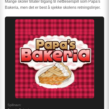
Mange skoler tillater tilgang til nettleserspill som Papa's
Bakeria, men det er best å sjekke skolens retningslinjer.
Spillnavn: