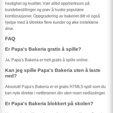
hastighet og kvalitet. Vær alltid oppmerksom på
kundebestillinger og prøv å huske populære
kombinasjoner. Oppgradering av bakeriet ditt vil også
hjelpe med å tiltrekke flere kunder og øke inntektene
dine.
FAQ
Er Papa's Bakeria gratis å spille?
Ja, Papa's Bakeria er helt gratis å spille online.
Kan jeg spille Papa's Bakeria uten å laste
ned?
Absolutt! Papa's Bakeria er et gratis HTML5-spill som du
kan nyte direkte i nettleseren din uten noen nedlastinger.
Er Papa's Bakeria blokkert på skolen?