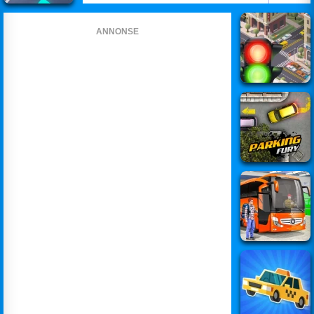
ANNONSE