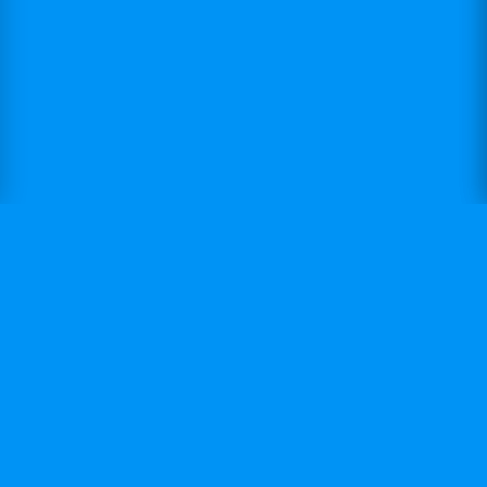
FIRMA
Om oss