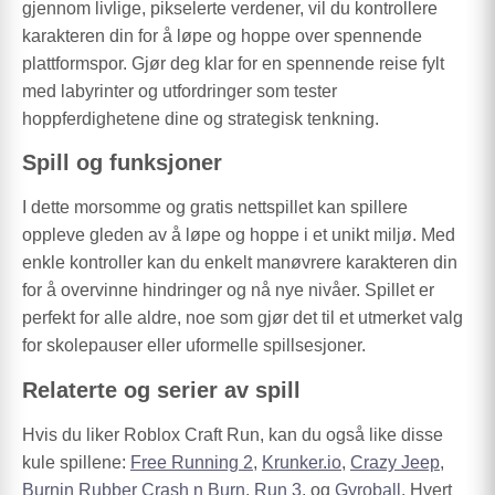
gjennom livlige, pikselerte verdener, vil du kontrollere
karakteren din for å løpe og hoppe over spennende
plattformspor. Gjør deg klar for en spennende reise fylt
med labyrinter og utfordringer som tester
hoppferdighetene dine og strategisk tenkning.
Spill og funksjoner
I dette morsomme og gratis nettspillet kan spillere
oppleve gleden av å løpe og hoppe i et unikt miljø. Med
enkle kontroller kan du enkelt manøvrere karakteren din
for å overvinne hindringer og nå nye nivåer. Spillet er
perfekt for alle aldre, noe som gjør det til et utmerket valg
for skolepauser eller uformelle spillsesjoner.
Relaterte og serier av spill
Hvis du liker Roblox Craft Run, kan du også like disse
kule spillene:
Free Running 2
,
Krunker.io
,
Crazy Jeep
,
Burnin Rubber Crash n Burn
,
Run 3
, og
Gyroball
. Hvert