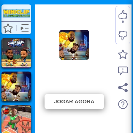
0
Basketball Legends
2020
⭐ Ainda não foi votado. (0 Votos)
JOGAR AGORA