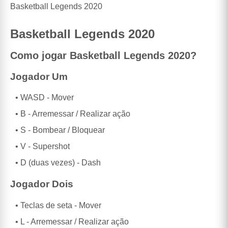
Basketball Legends 2020
Basketball Legends 2020
Como jogar Basketball Legends 2020?
Jogador Um
WASD - Mover
B - Arremessar / Realizar ação
S - Bombear / Bloquear
V - Supershot
D (duas vezes) - Dash
Jogador Dois
Teclas de seta - Mover
L - Arremessar / Realizar ação