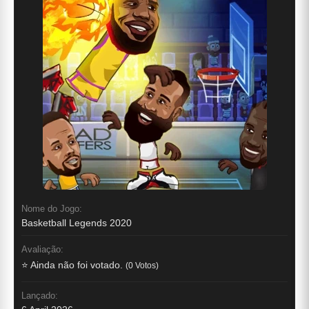
Nome do Jogo:
Basketball Legends 2020
Avaliação:
⭐ Ainda não foi votado.
(0 Votos)
Lançado: