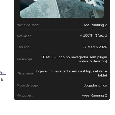
Free Running 2
Nome do Jogo:
⭐ 100%
(1 Votos)
Avaliação:
27 March 2026
Lançado:
HTML5 - Jogo no navegador sem plugin
Tecnologia:
(mobile & desktop)
Jogável no navegador em desktop, celular e
Run
Plataforma:
tablet
 a
Jogador único
Modo de Jogo:
Free Running 2
Português: