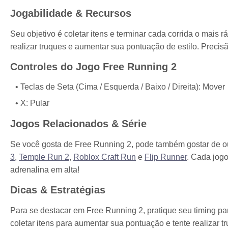
Jogabilidade & Recursos
Seu objetivo é coletar itens e terminar cada corrida o mais 
realizar truques e aumentar sua pontuação de estilo. Precis
Controles do Jogo Free Running 2
Teclas de Seta (Cima / Esquerda / Baixo / Direita): Mover
X: Pular
Jogos Relacionados & Série
Se você gosta de Free Running 2, pode também gostar de 
3
,
Temple Run 2
,
Roblox Craft Run
e
Flip Runner
. Cada jogo
adrenalina em alta!
Dicas & Estratégias
Para se destacar em Free Running 2, pratique seu timing pa
coletar itens para aumentar sua pontuação e tente realizar t