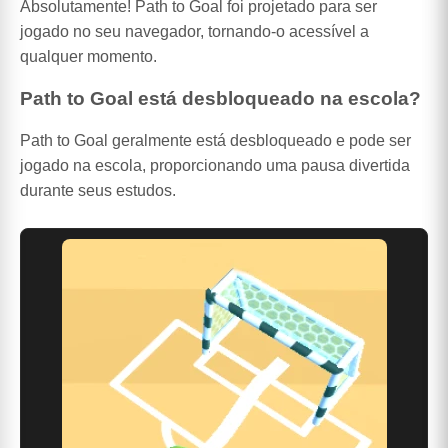
Absolutamente! Path to Goal foi projetado para ser
jogado no seu navegador, tornando-o acessível a
qualquer momento.
Path to Goal está desbloqueado na escola?
Path to Goal geralmente está desbloqueado e pode ser
jogado na escola, proporcionando uma pausa divertida
durante seus estudos.