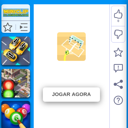
0
Path to Goal
⭐ Ainda não foi votado. (0 Votos)
JOGAR AGORA