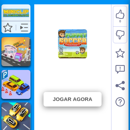
0
Puppet Soccer
Challenge
⭐ Ainda não foi votado. (0 Votos)
JOGAR AGORA