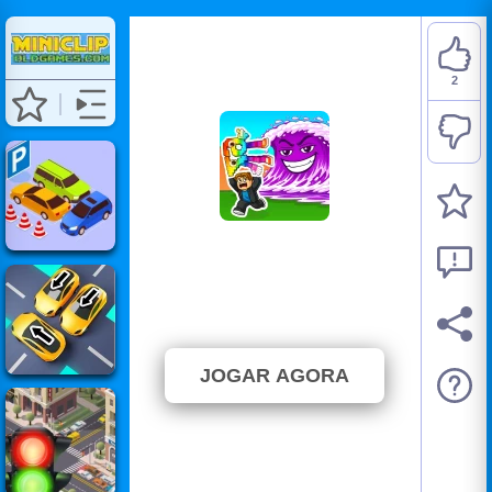
2
Tsunami Brainrots
Online
⭐ 100% (2 Votos)
JOGAR AGORA