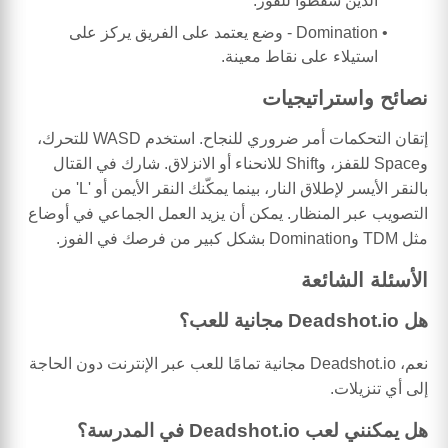
الذين سقطوا للفوز.
Domination - وضع يعتمد على الفريق يركز على
استيلاء على نقاط معينة.
نصائح واستراتيجيات
إتقان التحكمات أمر ضروري للنجاح. استخدم WASD للتحرك،
وSpace للقفز، وShift للانحناء أو الانزلاق. شارك في القتال
بالنقر الأيسر لإطلاق النار، بينما يمكّنك النقر الأيمن أو 'L' من
التصويب عبر المنظار. يمكن أن يزيد العمل الجماعي في أوضاع
مثل TDM وDomination بشكل كبير من فرصك في الفوز.
الأسئلة الشائعة
هل Deadshot.io مجانية للعب؟
نعم، Deadshot.io مجانية تمامًا للعب عبر الإنترنت دون الحاجة
إلى أي تنزيلات.
هل يمكنني لعب Deadshot.io في المدرسة؟