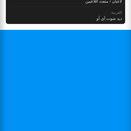
لاعبان / متعدد اللاعبين
العربية:
ديد شوت.آي أو