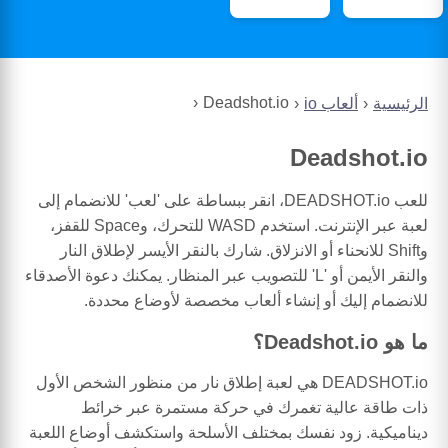
Deadshot.io
الرئيسية
ألعاب io
Deadshot.io
للعب DEADSHOT.io، انقر ببساطة على 'لعب' للانضمام إلى
لعبة عبر الإنترنت. استخدم WASD للتحرك، وSpace للقفز،
وShift للانحناء أو الانزلاق. شارك بالنقر الأيسر لإطلاق النار
والنقر الأيمن أو 'L' للتصويب عبر المنظار. يمكنك دعوة الأصدقاء
للانضمام إليك أو إنشاء ألعاب مخصصة لأوضاع محددة.
ما هو Deadshot.io؟
DEADSHOT.io هي لعبة إطلاق نار من منظور الشخص الأول
ذات طاقة عالية تغمرك في حركة مستمرة عبر خرائط
ديناميكية. زود نفسك بمختلف الأسلحة واستكشف أوضاع اللعبة