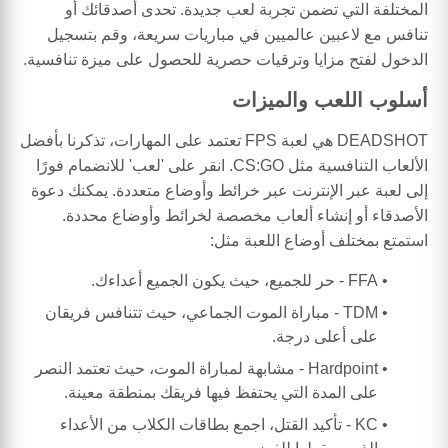
المختلفة التي تضمن تجربة لعب جديدة. تحدى أصدقائك أو
تنافس مع لاعبين عالميين في مباريات سريعة، وقم بتسجيل
الدخول لفتح مزايا وترقيات حصرية للحصول على ميزة تنافسية.
أسلوب اللعب والميزات
DEADSHOT هي لعبة FPS تعتمد على المهارات، تذكرنا بأفضل
الألعاب التنافسية مثل CS:GO. انقر على 'لعب' للانضمام فورًا
إلى لعبة عبر الإنترنت عبر خرائط وأوضاع متعددة. يمكنك دعوة
الأصدقاء أو إنشاء ألعاب مخصصة لخرائط وأوضاع محددة.
استمتع بمختلف أوضاع اللعبة مثل:
FFA - حر للجميع، حيث يكون الجميع أعداءك.
TDM - مباراة الموت الجماعي، حيث تتنافس فريقان
على أعلى درجة.
Hardpoint - مشابهة لمباراة الموت، حيث تعتمد النصر
على المدة التي يحتفظ فيها فريقك بمنطقة معينة.
KC - تأكيد القتل، اجمع بطاقات الكلاب من الأعداء