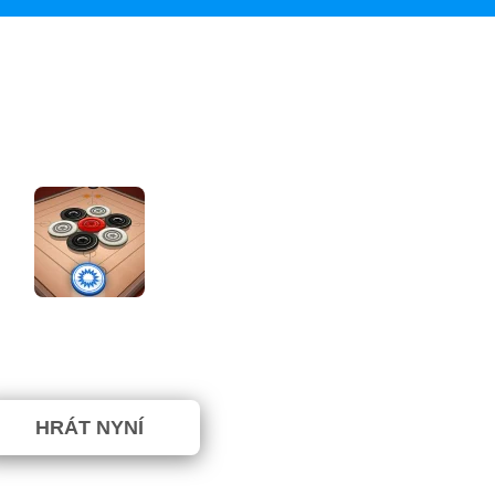
Carrom 2 Player
m nebylo hlasováno. (0 Hlasy)
HRÁT NYNÍ