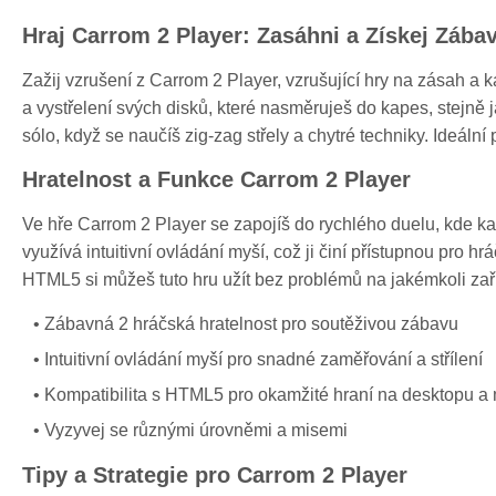
Hraj Carrom 2 Player: Zasáhni a Získej Zába
Zažij vzrušení z Carrom 2 Player, vzrušující hry na zásah a 
a vystřelení svých disků, které nasměruješ do kapes, stejně 
sólo, když se naučíš zig-zag střely a chytré techniky. Ideáln
Hratelnost a Funkce Carrom 2 Player
Ve hře Carrom 2 Player se zapojíš do rychlého duelu, kde každ
využívá intuitivní ovládání myší, což ji činí přístupnou pro 
HTML5 si můžeš tuto hru užít bez problémů na jakémkoli zaří
Zábavná 2 hráčská hratelnost pro soutěživou zábavu
Intuitivní ovládání myší pro snadné zaměřování a střílení
Kompatibilita s HTML5 pro okamžité hraní na desktopu a
Vyzyvej se různými úrovněmi a misemi
Tipy a Strategie pro Carrom 2 Player