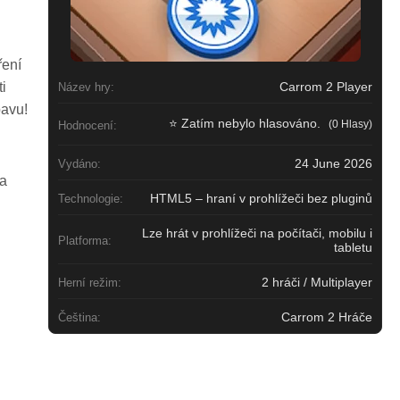
ření
i
Carrom 2 Player
Název hry:
bavu!
⭐ Zatím nebylo hlasováno.
(0 Hlasy)
Hodnocení:
24 June 2026
Vydáno:
ra
HTML5 – hraní v prohlížeči bez pluginů
Technologie:
Lze hrát v prohlížeči na počítači, mobilu i
Platforma:
tabletu
2 hráči / Multiplayer
Herní režim:
Carrom 2 Hráče
Čeština: