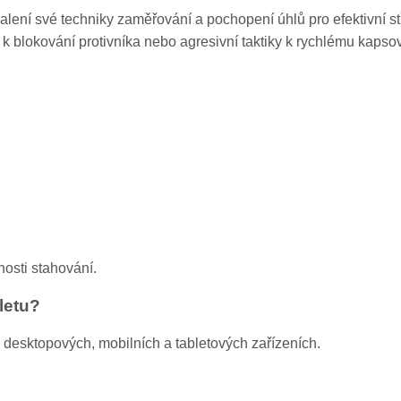
lení své techniky zaměřování a pochopení úhlů pro efektivní stř
e k blokování protivníka nebo agresivní taktiky k rychlému kapso
nosti stahování.
letu?
 desktopových, mobilních a tabletových zařízeních.