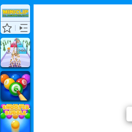
⭐ Zatí