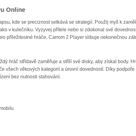
vu Online
kapsu, kde se preciznost setkává se strategií. Použij myš k zamě
jako v kulečníku. Vyzyvej přítele nebo si zdokonal své dovednost
í pro příležitostné hráče, Carrom 2 Player slibuje nekonečnou zá
ý hráč střídavě zaměřuje a střílí své disky, aby získal body. H
hráče všech věkových kategorií a úrovní dovedností. Díky podpoře
zení bez nutnosti stahování.
 mobilu