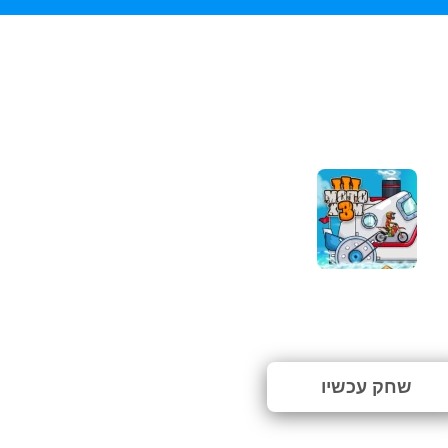
Moto X3M 3
⭐ טרם דורג. (0 הצבעות)
שחק עכשיו