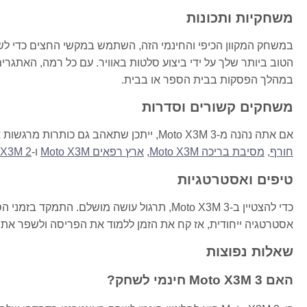
משחקיות ותכונות
במשחק המקוון הכיפי והחינמי הזה, השתמש במקשי החצים כדי לשל
הטוב ביותר שלך על ידי ביצוע סלטות באוויר. עם כל רמה, האתגר
במהלך הפסקות בבית הספר או בבית.
משחקים קשורים וסדרות
אם אתה נהנה מ-Moto X3M 3, ייתכן שתאהב גם כותרות מרגשות אחרות בסדרה. בדוק את
חורף
,
מסיבת בריכה Moto X3M
,
ארץ רפאים Moto X3M
ו-
 X3M 2
טיפים ואסטרטגיות
כדי להצטיין ב-Moto X3M 3, תרגול עושה מושלם
אסטרטגיה ייחודית, אז קח את הזמן ללמוד את הפריסה ולשפר את 
שאלות נפוצות
האם Moto X3M 3 חינמי לשחק?