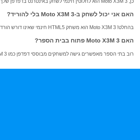
כן, Moto X3M 3 הוא לחלוטין חינמי לשחק באינטרנט בדפדפן שלך.
האם אני יכול לשחק ב-Moto X3M 3 בלי להוריד?
בהחלט! Moto X3M 3 הוא משחק HTML5 חינמי שאינו דורש הורדות.
האם Moto X3M 3 פתוח בבית הספר?
רוב בתי הספר מאפשרים גישה למשחקים מבוססי דפדפן כמו Moto X3M 3, מה שהופך אותו לבחירה מצוינת לכיף במהלך הפסקות.