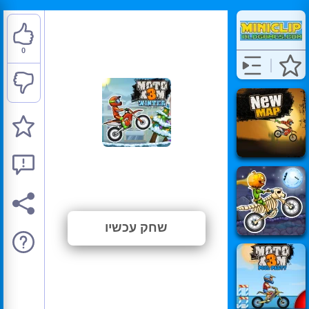
0
Moto X3M 4 Winter
⭐ טרם דורג. (0 הצבעות)
שחק עכשיו