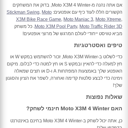
אם אתה נהנה מ-Moto X3M 4 Winter, בדוק את המשחקים
הקשורים הללו לעוד כיף עם אופנועים:
Moto
,
Stickman Swing
X3M Bike Race Game
,
Moto Maniac 3
,
Moto Xtreme
,
Moto Traffic Rider 3D
,
Moto X3M Pool Party
. כל משחק
מביא טוויסט ייחודי לעולם המרגש של מרוצי אופנועים!
טיפים ואסטרטגיות
כדי לשלוט ב-Moto X3M Winter, זכור להשתמש במקש W או
חץ למעלה כדי להאיץ ובמקש S או חץ למטה כדי לבלום. מיקום
האופנוע שלך באמצעות המפתחות A ו-D או חצים שמאלה
וימינה כדי לבצע סלטות קדימה ואחורה, לשפר את הציון והסגנון
שלך!
שאלות נפוצות
האם Moto X3M 4 Winter חינמי לשחק?
כן, אתה יכול לשחק ב-Moto X3M 4 Winter בחינם באינטרנט
בדפדפן שלך!