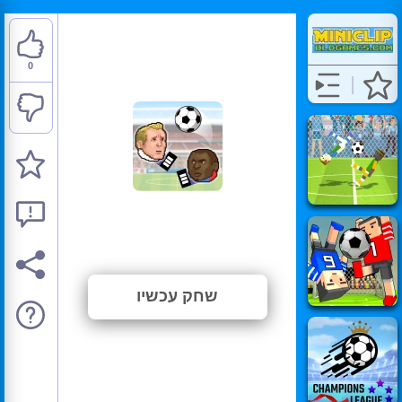
0
Soccer Heads
⭐ טרם דורג. (0 הצבעות)
שחק עכשיו