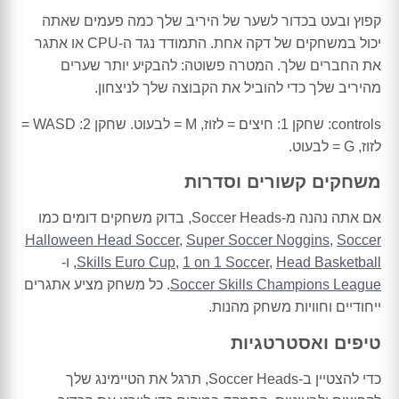
קפוץ ובעט בכדור לשער של היריב שלך כמה פעמים שאתה
יכול במשחקים של דקה אחת. התמודד נגד ה-CPU או אתגר
את החברים שלך. המטרה פשוטה: להבקיע יותר שערים
מהיריב שלך כדי להוביל את הקבוצה שלך לניצחון.
controls: שחקן 1: חיצים = לזוז, M = לבעוט. שחקן 2: WASD =
לזוז, G = לבעוט.
משחקים קשורים וסדרות
אם אתה נהנה מ-Soccer Heads, בדוק משחקים דומים כמו
Halloween Head Soccer
,
Super Soccer Noggins
,
Soccer
Head Basketball
,
1 on 1 Soccer
,
Skills Euro Cup
, ו-
Soccer Skills Champions League
. כל משחק מציע אתגרים
ייחודיים וחוויות משחק מהנות.
טיפים ואסטרטגיות
כדי להצטיין ב-Soccer Heads, תרגל את הטיימינג שלך