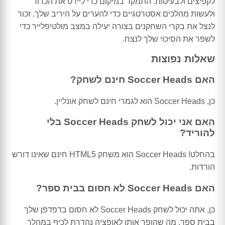
לקפיצים ולבעיטות. התמקד במיקום כדי ליירט את הכדור
ולעשות מהלכים אסטרטגיים כדי להערים על היריב שלך. זכור
לנצל את בקרי השחקנים בצורה יעילה במצב מולטיפלייר כדי
לשפר את הסיכוי שלך לנצח.
שאלות נפוצות
האם Soccer Heads חינם לשחק?
כן, Soccer Heads הוא לגמרי חינם לשחק אונליין.
האם אני יכול לשחק Soccer Heads בלי
להוריד?
בהחלט! Soccer Heads הוא משחק HTML5 חינם שאינו דורש
הורדות.
האם Soccer Heads לא חסום בבית ספר?
כן, אתה יכול לשחק Soccer Heads לא חסום בדפדפן שלך
בבית ספר, מה שהופך אותו לאופציה נהדרת לכיף במהלך