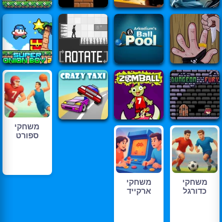
משחקי
ספורט
משחקי
משחקי
כדורגל
ארקייד