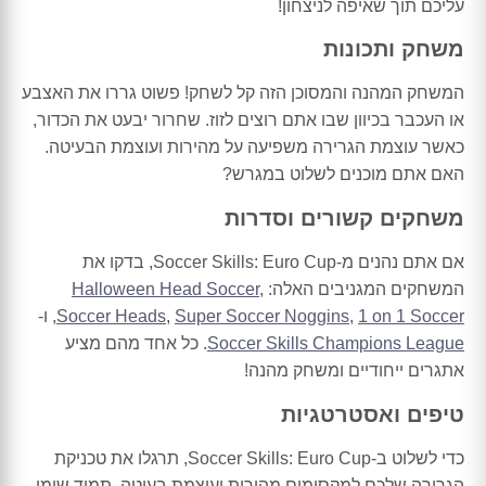
עליכם תוך שאיפה לניצחון!
משחק ותכונות
המשחק המהנה והמסוכן הזה קל לשחק! פשוט גררו את האצבע
או העכבר בכיוון שבו אתם רוצים לזוז. שחרור יבעט את הכדור,
כאשר עוצמת הגרירה משפיעה על מהירות ועוצמת הבעיטה.
האם אתם מוכנים לשלוט במגרש?
משחקים קשורים וסדרות
אם אתם נהנים מ-Soccer Skills: Euro Cup, בדקו את
המשחקים המגניבים האלה:
,
Halloween Head Soccer
1 on 1 Soccer
,
Super Soccer Noggins
,
Soccer Heads
, ו-
Soccer Skills Champions League
. כל אחד מהם מציע
אתגרים ייחודיים ומשחק מהנה!
טיפים ואסטרטגיות
כדי לשלוט ב-Soccer Skills: Euro Cup, תרגלו את טכניקת
הגרירה שלכם למקסימום מהירות ועוצמת בעיטה. תמיד שימו