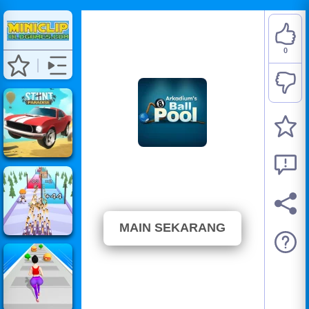
0
Arkadium's 8 Ball Pool
⭐ Belum ada suara. (0 Suara)
MAIN SEKARANG