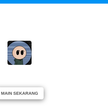
Riddle School 5
⭐ 100% (1 Suara)
MAIN SEKARANG