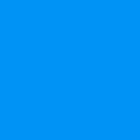
ANG
nan
 konten
ri
Z