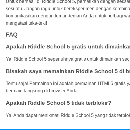
Untuk berhasil di Riddle School 5, perhatikan dengan seks
sesuatu. Jangan ragu untuk bereksperimen dengan kombinasi
komunikasikan dengan teman-teman Anda untuk berbagi waw
mengatasi teka-teki!
FAQ
Apakah Riddle School 5 gratis untuk dimaink
Ya, Riddle School 5 sepenuhnya gratis untuk dimainkan seca
Bisakah saya memainkan Riddle School 5 di 
Tentu saja! Permainan ini adalah permainan HTML5 gratis
bermain langsung di browser Anda.
Apakah Riddle School 5 tidak terblokir?
Ya, Anda dapat menikmati Riddle School 5 yang tidak terblok