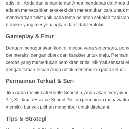
edisi ini, Anda dan teman-teman Anda mendapati diri Anda di
adalah memecahkan teka-teki dan menemukan cara untuk mela
menawarkan twist unik pada tema pelarian sekolah tradisi
browser yang menyenangkan dan tidak terblokir.
Gameplay & Fitur
Dengan menggunakan kontrol mouse yang sederhana, pemain
berinteraksi dengan objek dan karakter untuk maju. Permain
cerdas yang memerlukan pemikiran kritis. Nikmati sensasi 
dengan teman-teman Anda untuk menemukan jalan keluar.
Permainan Terkait & Seri
Jika Anda menikmati Riddle School 5, Anda akan menyukai p
3D
,
Stickman Escape School
. Setiap permainan menawarka
memiliki banyak pilihan menghibur untuk dijelajahi.
Tips & Strategi