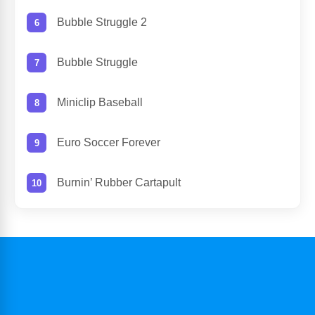
Bubble Struggle 2
Bubble Struggle
Miniclip Baseball
Euro Soccer Forever
Burnin’ Rubber Cartapult