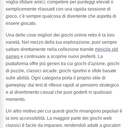
voglia sfidare amici, competere per punteggi elevati o
semplicemente rilassarti con una rapida sessione di
gioco, c'è sempre qualcosa di divertente che aspetta di
essere giocato.
Una delle cose migliori dei giochi online retro è la loro
varietà. Nel mezzo della tua esplorazione, puoi sempre
saltare direttamente nella collezione tramite
miniclip old
games
e continuare a scoprire nuovi preferiti. La
piattaforma offre più generi tra cui giochi d'azione, giochi
di puzzle, classici arcade, giochi sportivi e sfide basate
sulle abilità. Ogni categoria porta il proprio stile di
gameplay: dai test di riflessi rapidi al pensiero strategico
e al divertimento casual che puoi goderti in qualsiasi
momento.
Un altro motivo per cui questi giochi rimangono popolari è
la loro accessibilità. La maggior parte dei giochi web
classici è facile da imparare, rendendoli adatti a giocatori