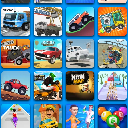
Nuovo