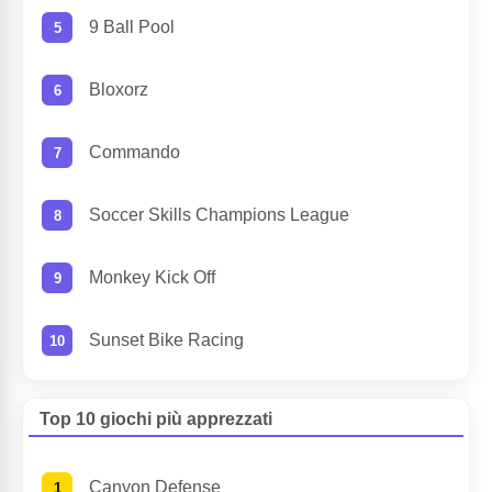
9 Ball Pool
Bloxorz
Commando
Soccer Skills Champions League
Monkey Kick Off
Sunset Bike Racing
Top 10 giochi più apprezzati
Canyon Defense