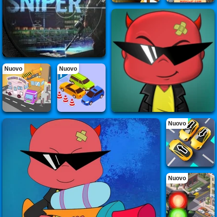
Nuovo
Nuovo
Nuovo
Nuovo