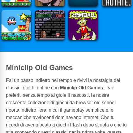
Miniclip Old Games
Fai un passo indietro nel tempo e rivivi la nostalgia dei
classici giochi online con
Miniclip Old Games
. Dai
preferiti senza tempo ai gioielli nascosti, la nostra
crescente collezione di giochi da browser old school
riporta indietro l'era in cui il gameplay semplice e le
meccaniche avvincenti dominavano internet. Che tu
ricordi di aver giocato a giochi Flash dopo scuola o che tu
stia scoprendo questi classici per la prima volta, questa