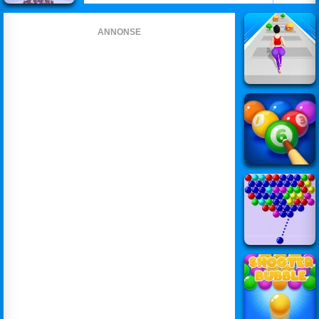
ANNONSE