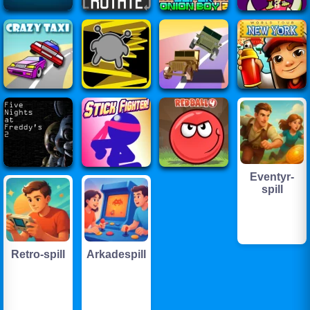
Eventyr-
spill
Retro-spill
Arkadespill