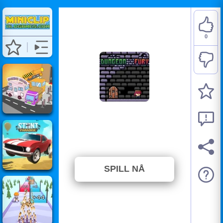
0
Dungeon Fury
⭐ Har ikke blitt stemt på ennå. (0
Stemmer)
SPILL NÅ