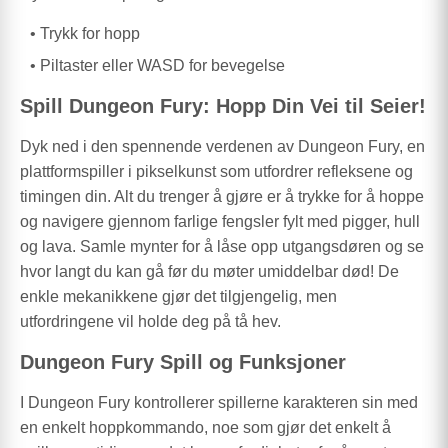
Trykk for hopp
Piltaster eller WASD for bevegelse
Spill Dungeon Fury: Hopp Din Vei til Seier!
Dyk ned i den spennende verdenen av Dungeon Fury, en
plattformspiller i pikselkunst som utfordrer refleksene og
timingen din. Alt du trenger å gjøre er å trykke for å hoppe
og navigere gjennom farlige fengsler fylt med pigger, hull
og lava. Samle mynter for å låse opp utgangsdøren og se
hvor langt du kan gå før du møter umiddelbar død! De
enkle mekanikkene gjør det tilgjengelig, men
utfordringene vil holde deg på tå hev.
Dungeon Fury Spill og Funksjoner
I Dungeon Fury kontrollerer spillerne karakteren sin med
en enkelt hoppkommando, noe som gjør det enkelt å