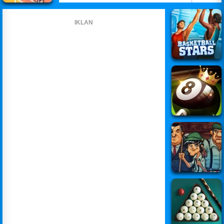
IKLAN