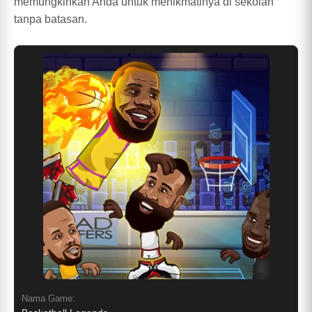
memungkinkan Anda untuk menikmatinya di sekolah
tanpa batasan.
Nama Game: