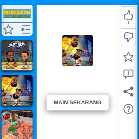
1
Basketball Legends
⭐ 100% (1 Suara)
MAIN SEKARANG