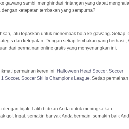
 ke gawang sambil menghindari rintangan yang dapat menghala
ia dengan ketepatan tembakan yang sempurna?
hkan, lalu lepaskan untuk menembak bola ke gawang. Setiap l
ategis dan ketepatan. Dengan setiap tembakan yang berhasil,
an dari permainan online gratis yang menyenangkan ini.
kmati permainan keren ini:
Halloween Head Soccer
,
Soccer
 1 Soccer
,
Soccer Skills Champions League
. Setiap permainan
a dengan bijak. Latih bidikan Anda untuk meningkatkan
k gol. Ingat, semakin banyak Anda bermain, semakin baik An