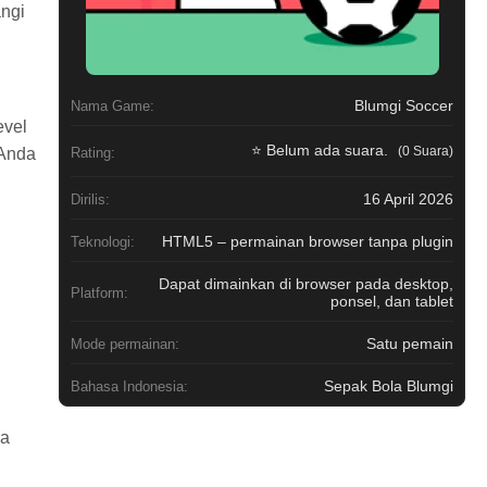
ngi
Blumgi Soccer
Nama Game:
evel
⭐ Belum ada suara.
(0 Suara)
 Anda
Rating:
16 April 2026
Dirilis:
HTML5 – permainan browser tanpa plugin
Teknologi:
Dapat dimainkan di browser pada desktop,
Platform:
ponsel, dan tablet
Satu pemain
Mode permainan:
Sepak Bola Blumgi
Bahasa Indonesia:
da