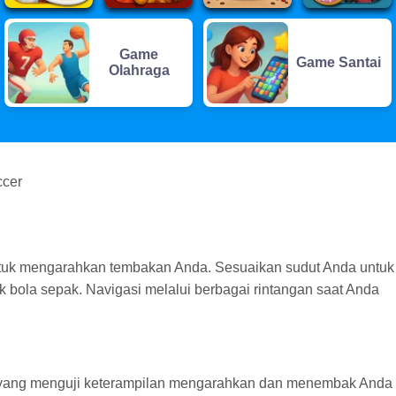
Game
Game Santai
Olahraga
ccer
untuk mengarahkan tembakan Anda. Sesuaikan sudut Anda untuk
bola sepak. Navigasi melalui berbagai rintangan saat Anda
 yang menguji keterampilan mengarahkan dan menembak Anda 