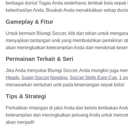
berbagai dunia! Tugas Anda sederhana: tembak bola sepak
keberhasilan Anda. Bisakah Anda menaklukkan setiap dun
Gameplay & Fitur
Untuk bermain Blumgi Soccer, klik dan tahan untuk mengara
menyajikan tantangan unik yang membutuhkan pemikiran str
akan meningkatkan keterampilan Anda dan menikmati keseru
Permainan Terkait & Seri
Jika Anda menyukai Blumgi Soccer, Anda mungkin juga meni
Heads
,
Super Soccer Noggins
,
Soccer Skills Euro Cup
,
1 on
menawarkan sentuhan unik pada kesenangan sepak bola!
Tips & Strategi
Perhatikan rintangan di jalur Anda dan kelola tembakan And
keterampilan dan meningkatkan peluang Anda untuk menceta
akan menjadi!