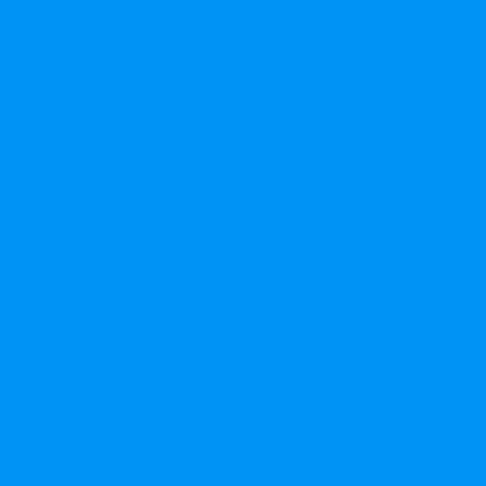
ANG
nan
 konten
ri
Z