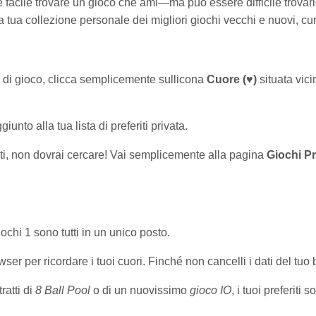
 è facile trovare un gioco che ami—ma può essere difficile trovar
la tua collezione personale dei migliori giochi vecchi e nuovi, cur
 di gioco, clicca semplicemente sullicona
Cuore (♥)
situata vici
nto alla tua lista di preferiti privata.
ti, non dovrai cercare! Vai semplicemente alla pagina
Giochi Pre
iochi 1 sono tutti in un unico posto.
ser per ricordare i tuoi cuori. Finché non cancelli i dati del tuo 
ratti di
8 Ball Pool
o di un nuovissimo
gioco IO
, i tuoi preferiti 