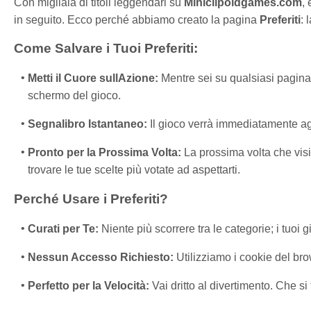
Con migliaia di titoli leggendari su
Miniclipoldgames.com
,
in seguito. Ecco perché abbiamo creato la pagina
Preferiti
: 
Come Salvare i Tuoi Preferiti:
Metti il Cuore sullAzione:
Mentre sei su qualsiasi pagina
schermo del gioco.
Segnalibro Istantaneo:
Il gioco verrà immediatamente aggiu
Pronto per la Prossima Volta:
La prossima volta che visi
trovare le tue scelte più votate ad aspettarti.
Perché Usare i Preferiti?
Curati per Te:
Niente più scorrere tra le categorie; i tuoi g
Nessun Accesso Richiesto:
Utilizziamo i cookie del brow
Perfetto per la Velocità:
Vai dritto al divertimento. Che si t