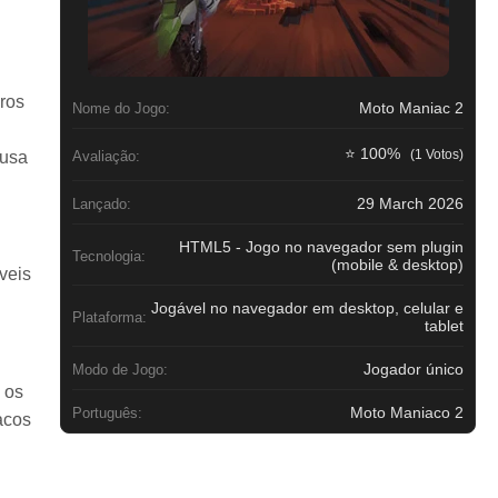
uros
Moto Maniac 2
Nome do Jogo:
⭐ 100%
(1 Votos)
ausa
Avaliação:
29 March 2026
Lançado:
HTML5 - Jogo no navegador sem plugin
Tecnologia:
(mobile & desktop)
veis
Jogável no navegador em desktop, celular e
Plataforma:
tablet
Jogador único
Modo de Jogo:
 os
Moto Maniaco 2
Português:
acos