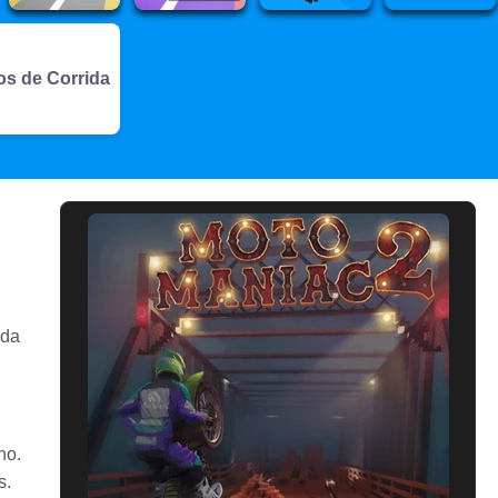
os de Corrida
rda
no.
s.