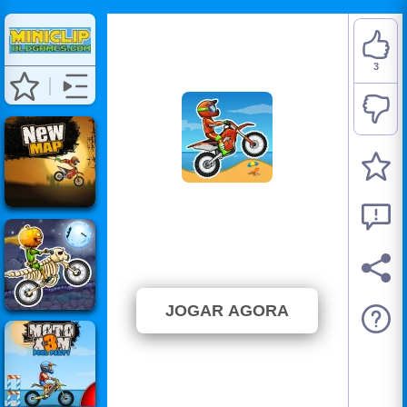
3
Moto X3M Bike Race
Game
⭐ 100% (3 Votos)
JOGAR AGORA