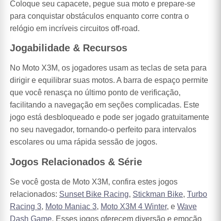
Coloque seu capacete, pegue sua moto e prepare-se
para conquistar obstáculos enquanto corre contra o
relógio em incríveis circuitos off-road.
Jogabilidade & Recursos
No Moto X3M, os jogadores usam as teclas de seta para
dirigir e equilibrar suas motos. A barra de espaço permite
que você renasça no último ponto de verificação,
facilitando a navegação em seções complicadas. Este
jogo está desbloqueado e pode ser jogado gratuitamente
no seu navegador, tornando-o perfeito para intervalos
escolares ou uma rápida sessão de jogos.
Jogos Relacionados & Série
Se você gosta de Moto X3M, confira estes jogos
relacionados:
Sunset Bike Racing
,
Stickman Bike
,
Turbo
Racing 3
,
Moto Maniac 3
,
Moto X3M 4 Winter
, e
Wave
Dash Game
. Esses jogos oferecem diversão e emoção