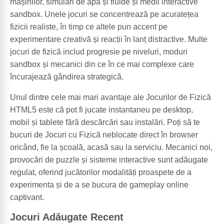
mașinilor, simulări de apă și fluide și medii interactive
sandbox. Unele jocuri se concentrează pe acuratețea
fizicii realiste, în timp ce altele pun accent pe
experimentare creativă și reacții în lanț distractive. Multe
jocuri de fizică includ progresie pe niveluri, moduri
sandbox și mecanici din ce în ce mai complexe care
încurajează gândirea strategică.
Unul dintre cele mai mari avantaje ale Jocurilor de Fizică
HTML5 este că pot fi jucate instantaneu pe desktop,
mobil și tablete fără descărcări sau instalări. Poți să te
bucuri de Jocuri cu Fizică neblocate direct în browser
oricând, fie la școală, acasă sau la serviciu. Mecanici noi,
provocări de puzzle și sisteme interactive sunt adăugate
regulat, oferind jucătorilor modalități proaspete de a
experimenta și de a se bucura de gameplay online
captivant.
Jocuri Adăugate Recent