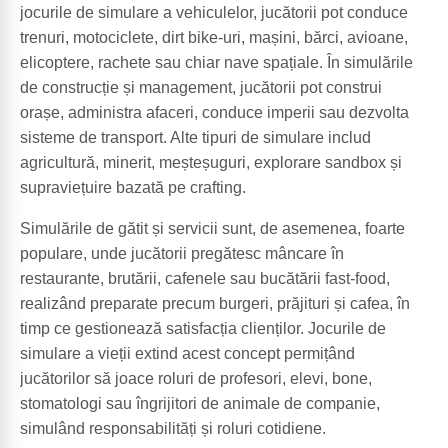
jocurile de simulare a vehiculelor, jucătorii pot conduce
trenuri, motociclete, dirt bike-uri, mașini, bărci, avioane,
elicoptere, rachete sau chiar nave spațiale. În simulările
de construcție și management, jucătorii pot construi
orașe, administra afaceri, conduce imperii sau dezvolta
sisteme de transport. Alte tipuri de simulare includ
agricultură, minerit, meșteșuguri, explorare sandbox și
supraviețuire bazată pe crafting.
Simulările de gătit și servicii sunt, de asemenea, foarte
populare, unde jucătorii pregătesc mâncare în
restaurante, brutării, cafenele sau bucătării fast-food,
realizând preparate precum burgeri, prăjituri și cafea, în
timp ce gestionează satisfacția clienților. Jocurile de
simulare a vieții extind acest concept permițând
jucătorilor să joace roluri de profesori, elevi, bone,
stomatologi sau îngrijitori de animale de companie,
simulând responsabilități și roluri cotidiene.